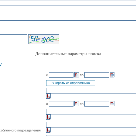
Дополнительные параметры поиска
У
с
по
с
по
собленного подразделения