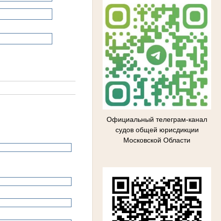
Официальный телеграм-канал
судов общей юрисдикции
Московской Области