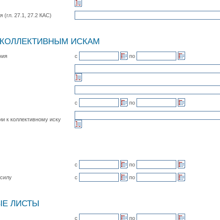
(гл. 27.1, 27.2 КАС)
 КОЛЛЕКТИВНЫМ ИСКАМ
с
по
ния
с
по
и к коллективному иску
с
по
с
по
 силу
ЫЕ ЛИСТЫ
с
по